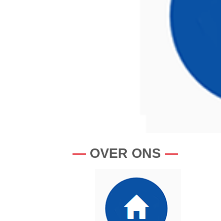
—
OVER ONS
—